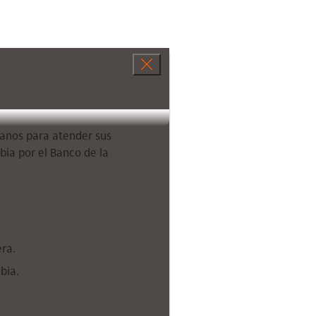
ianos para atender sus
ia por el Banco de la
ra.
bia.