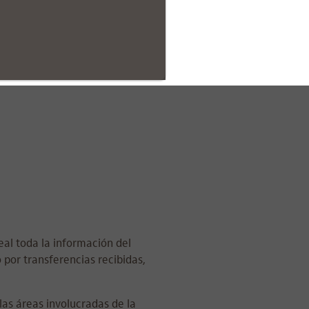
eal toda la información del
 por transferencias recibidas,
as áreas involucradas de la