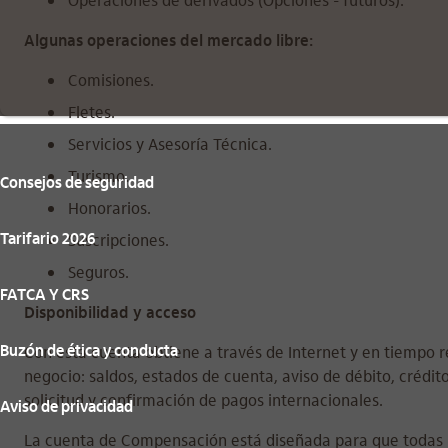
Algunas operaciones del mercado libre:
Comisiones.
Fletes.
Servicios y Asesoría Técnica.
Turismo.
Consejos de seguridad
Honorarios.
Suscripciones.
Tarifario 2026
Seguros.
FATCA Y CRS
Disponibilidad y acceso
Con esta cuenta obtiene a través de Internet y en tiempo r
Buzón de ética y conducta
negocio: saldos, estados de cuenta, aviso de débito, crédito
solicitud y confirmación de pagos internacionales.
Aviso de privacidad
La cuenta de Compensación está diseñada para que todas l