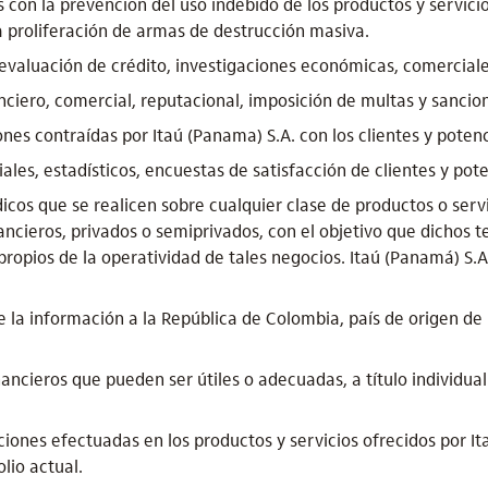
s con la prevención del uso indebido de los productos y servici
a proliferación de armas de destrucción masiva.
 o evaluación de crédito, investigaciones económicas, comercial
iero, comercial, reputacional, imposición de multas y sancion
nes contraídas por Itaú (Panama) S.A. con los clientes y potenci
ales, estadísticos, encuestas de satisfacción de clientes y pote
dicos que se realicen sobre cualquier clase de productos o serv
ancieros, privados o semiprivados, con el objetivo que dichos t
 propios de la operatividad de tales negocios. Itaú (Panamá) S.
 la información a la República de Colombia, país de origen de
inancieros que pueden ser útiles o adecuadas, a título individu
iones efectuadas en los productos y servicios ofrecidos por Ita
lio actual.