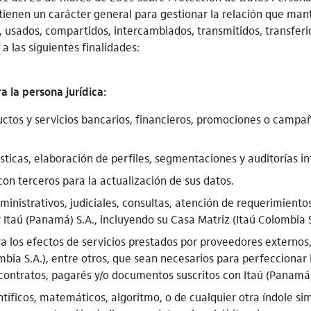
ienen un carácter general para gestionar la relación que ma
usados, compartidos, intercambiados, transmitidos, transferi
a las siguientes finalidades:
 la persona jurídica:
uctos y servicios bancarios, financieros, promociones o campa
ísticas, elaboración de perfiles, segmentaciones y auditorías i
con terceros para la actualización de sus datos.
inistrativos, judiciales, consultas, atención de requerimient
taú (Panamá) S.A., incluyendo su Casa Matriz (Itaú Colombia S
ra los efectos de servicios prestados por proveedores externos,
bia S.A.), entre otros, que sean necesarios para perfeccionar l
 contratos, pagarés y/o documentos suscritos con Itaú (Panamá)
tíficos, matemáticos, algoritmo, o de cualquier otra índole sim