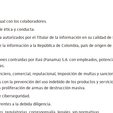
tual con los colaboradores.
de ética y conducta.
 autorizados por el Titular de la información en su calidad d
 la información a la República de Colombia, país de origen de
ones contraídas por Itaú (Panama) S.A. con empleados, poten
as.
iero, comercial, reputacional, imposición de multas y sancion
s con la prevención del uso indebido de los productos y servici
a proliferación de armas de destrucción masiva.
e ciberseguridad.
entes a la debida diligencia.
, regulatorias, corresponsalía, legales, y/o normativas.