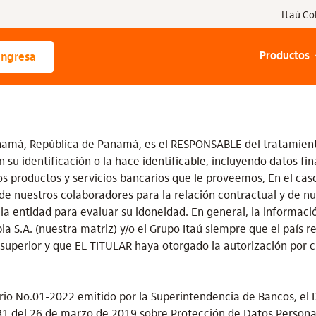
Itaú C
Ingresa
Productos
anamá, República de Panamá, es el RESPONSABLE del tratamiento
n su identificación o la hace identificable, incluyendo datos fin
s productos y servicios bancarios que le proveemos, En el cas
de nuestros colaboradores para la relación contractual y de nu
la entidad para evaluar su idoneidad. En general, la informació
 S.A. (nuestra matriz) y/o el Grupo Itaú siempre que el país r
 superior y que EL TITULAR haya otorgado la autorización por 
io No.01-2022 emitido por la Superintendencia de Bancos, el 
1 del 26 de marzo de 2019 sobre Protección de Datos Persona